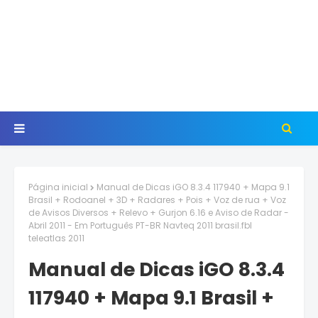
Página inicial
Manual de Dicas iGO 8.3.4 117940 + Mapa 9.1
Brasil + Rodoanel + 3D + Radares + Pois + Voz de rua + Voz
de Avisos Diversos + Relevo + Gurjon 6.16 e Aviso de Radar -
Abril 2011 - Em Português PT-BR Navteq 2011 brasil.fbl
teleatlas 2011
Manual de Dicas iGO 8.3.4
117940 + Mapa 9.1 Brasil +