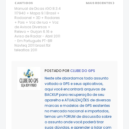
ANTIGOS
MAIS RECENTES
Manual de Dicas iGO 8.3.4
117940 + Mapa 9.1 Brasil +
Rodoanel + 3D + Radares
+ Pois + Voz de rua + Voz
de Avisos Diversos +
Relevo + Gurjon 6.16 e
Aviso de Radar - Abril 2011
- Em Português PT-BR
Navteq 2011 brasil.fbl
teleatlas 2011
POSTADO POR
CLUBE DO GPS
Neste site abordamos todo assunto
voltado a GPS e seus aplicativos,
aqui você encontrará arquivos de
BACKUP para recuperação de seu
aparelho e ATUALIZAÇÕES de diversas
marcas e modelos de GPS existentes
no mercado nacional e importados,
temos um FORUM de discussão sobre
o assunto onde você poderá tirar
suas dúvidas, e aprender a lidar com