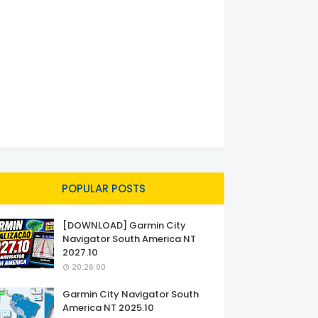
POPULAR POSTS
[DOWNLOAD] Garmin City
Navigator South America NT
2027.10
20:26:00
Garmin City Navigator South
America NT 2025.10