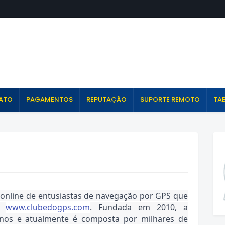
ATO
PAGAMENTOS
REPUTAÇÃO
SUPORTE REMOTO
TAB
nline de entusiastas de navegação por GPS que 
o 
www.clubedogps.com
. Fundada em 2010, a 
os e atualmente é composta por milhares de 