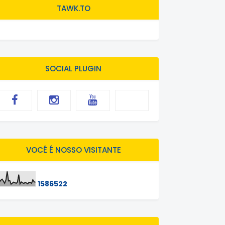
TAWK.TO
SOCIAL PLUGIN
VOCÊ É NOSSO VISITANTE
1
5
8
6
5
2
2