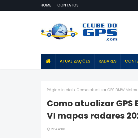
HOME
CONTATOS
ATUALIZAÇÕES
RADARES
CONT
Página inicial
Como atualizar GPS BMW Motorr
Como atualizar GPS
VI mapas radares 20
21:44:00