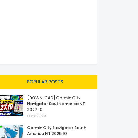
POPULAR POSTS
[DOWNLOAD] Garmin City
Navigator South America NT
2027.10
20:26:00
Garmin City Navigator South
America NT 2025.10