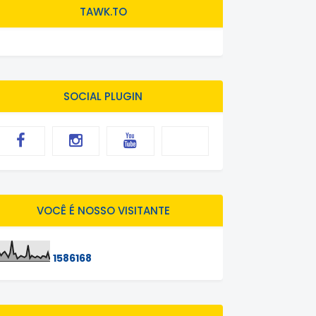
TAWK.TO
SOCIAL PLUGIN
VOCÊ É NOSSO VISITANTE
1
5
8
6
1
6
8