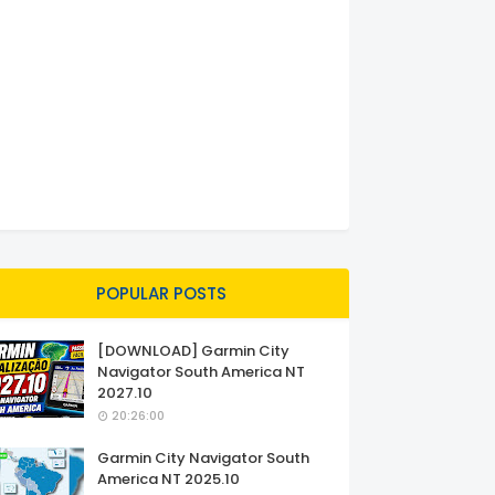
POPULAR POSTS
[DOWNLOAD] Garmin City
Navigator South America NT
2027.10
20:26:00
Garmin City Navigator South
America NT 2025.10