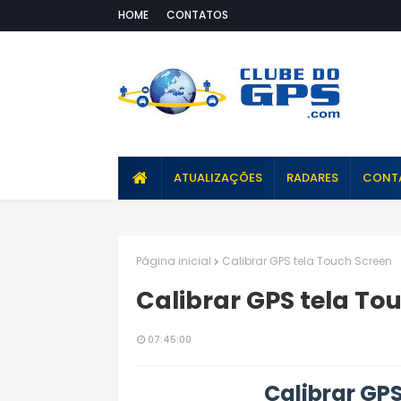
HOME
CONTATOS
ATUALIZAÇÕES
RADARES
CONT
Página inicial
Calibrar GPS tela Touch Screen
Calibrar GPS tela To
07:45:00
Calibrar GP