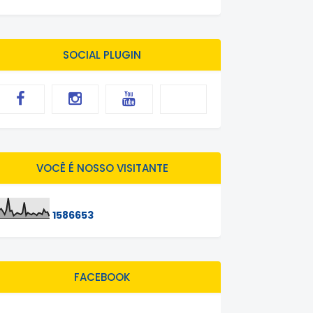
SOCIAL PLUGIN
VOCÊ É NOSSO VISITANTE
1
5
8
6
6
5
3
FACEBOOK