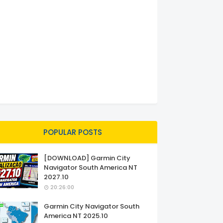
POPULAR POSTS
[DOWNLOAD] Garmin City
Navigator South America NT
2027.10
20:26:00
Garmin City Navigator South
America NT 2025.10