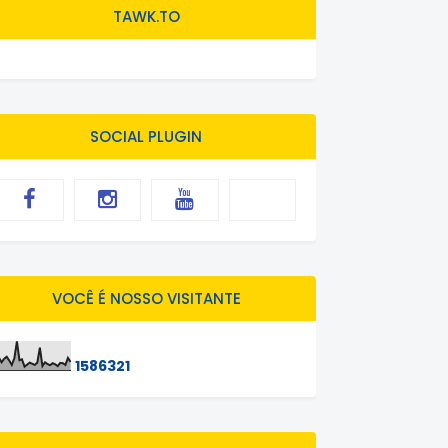
TAWK.TO
SOCIAL PLUGIN
VOCÊ É NOSSO VISITANTE
1
5
8
6
3
2
1