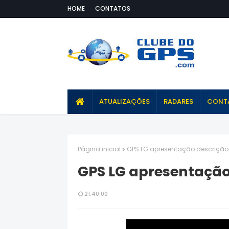
HOME
CONTATOS
ATUALIZAÇÕES
RADARES
CONT
Página inicial
GPS LG apresentação descrição
GPS LG apresentação
21:40:00