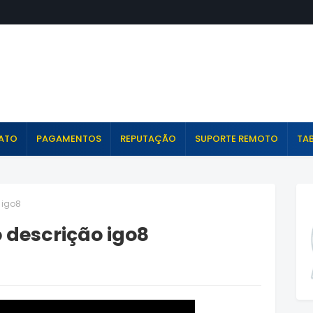
ATO
PAGAMENTOS
REPUTAÇÃO
SUPORTE REMOTO
TAB
 igo8
 descrição igo8