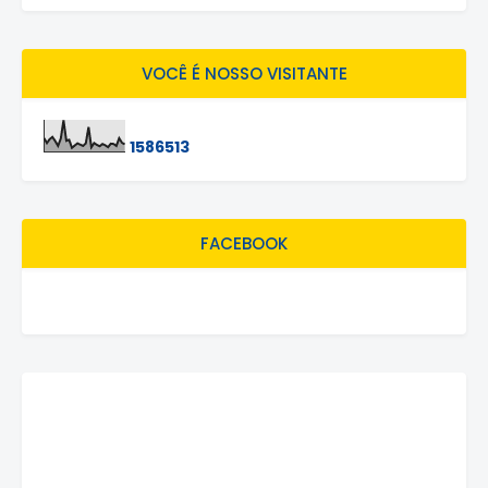
VOCÊ É NOSSO VISITANTE
1
5
8
6
5
1
3
FACEBOOK