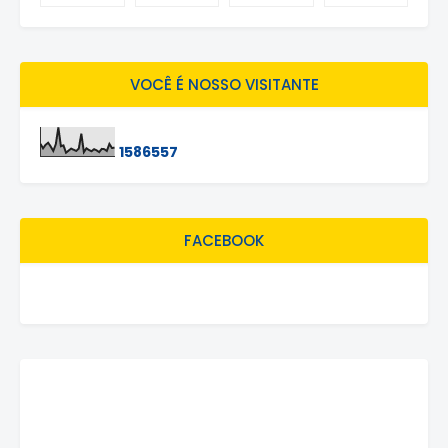
VOCÊ É NOSSO VISITANTE
1
5
8
6
5
5
7
FACEBOOK