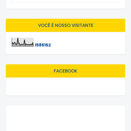
VOCÊ É NOSSO VISITANTE
1
5
8
6
1
5
2
FACEBOOK