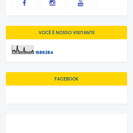
VOCÊ É NOSSO VISITANTE
1
5
8
6
3
8
4
FACEBOOK