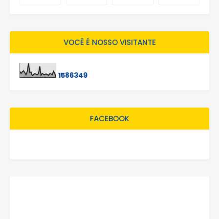
VOCÊ É NOSSO VISITANTE
1
5
8
6
3
4
9
FACEBOOK