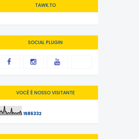
TAWK.TO
SOCIAL PLUGIN
VOCÊ É NOSSO VISITANTE
1
5
8
6
3
3
2