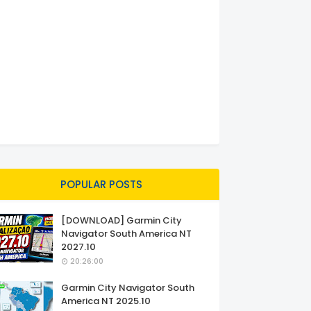
POPULAR POSTS
[DOWNLOAD] Garmin City
Navigator South America NT
2027.10
20:26:00
Garmin City Navigator South
America NT 2025.10