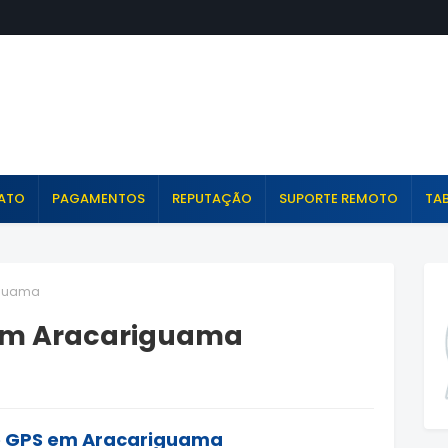
ATO
PAGAMENTOS
REPUTAÇÃO
SUPORTE REMOTO
TAB
iguama
 em Aracariguama
e GPS em Aracariguama